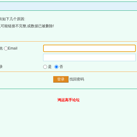
有如下几个原因:
可能链接不完整,或数据已被删除!
户名
Email
录
是
否
找回密码
鸿运高手论坛