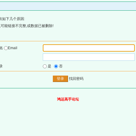
有如下几个原因:
可能链接不完整,或数据已被删除!
户名
Email
录
是
否
找回密码
鸿运高手论坛