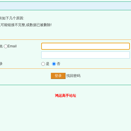
有如下几个原因:
可能链接不完整,或数据已被删除!
户名
Email
录
是
否
找回密码
鸿运高手论坛