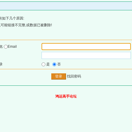
有如下几个原因:
可能链接不完整,或数据已被删除!
户名
Email
录
是
否
找回密码
鸿运高手论坛