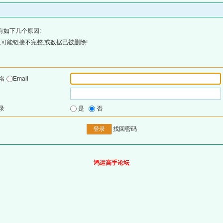
有如下几个原因:
可能链接不完整,或数据已被删除!
户名
Email
录
是
否
找回密码
鸿运高手论坛