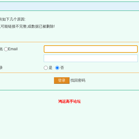
有如下几个原因:
可能链接不完整,或数据已被删除!
户名
Email
录
是
否
找回密码
鸿运高手论坛