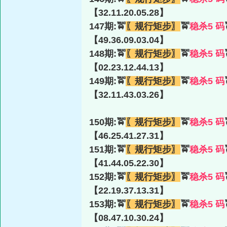
【32.11.20.05.28】
147期:🚖
〖规行矩步〗
🚖
稳杀5 码
【49.36.09.03.04】
148期:🚖
〖规行矩步〗
🚖
稳杀5 码
【02.23.12.44.13】
149期:🚖
〖规行矩步〗
🚖
稳杀5 码
【32.11.43.03.26】
150期:🚖
〖规行矩步〗
🚖
稳杀5 码
【46.25.41.27.31】
151期:🚖
〖规行矩步〗
🚖
稳杀5 码
【41.44.05.22.30】
152期:🚖
〖规行矩步〗
🚖
稳杀5 码
【22.19.37.13.31】
153期:🚖
〖规行矩步〗
🚖
稳杀5 码
【08.47.10.30.24】