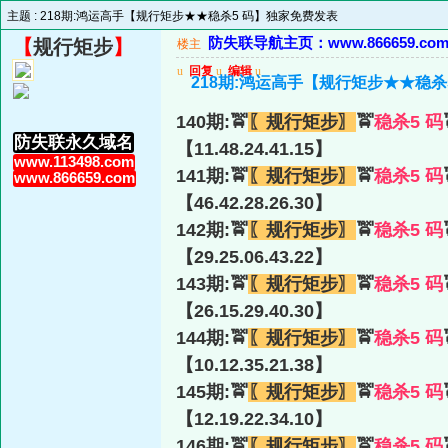
主题 :
218期:鸿运高手【规行矩步★★稳杀5 码】独家免费发表
防失联导航主页：www.866659.co
【
规行矩步
】
楼主
u
回复
u
编辑
u
218期:鸿运高手【规行矩步★★稳杀
140期:🚖
〖规行矩步〗
🚖
稳杀5 码
防失联永久域名
【11.48.24.41.15】
www.113498.com
141期:🚖
〖规行矩步〗
🚖
稳杀5 码
www.866659.com
【46.42.28.26.30】
142期:🚖
〖规行矩步〗
🚖
稳杀5 码
【29.25.06.43.22】
143期:🚖
〖规行矩步〗
🚖
稳杀5 码
【26.15.29.40.30】
144期:🚖
〖规行矩步〗
🚖
稳杀5 码
【10.12.35.21.38】
145期:🚖
〖规行矩步〗
🚖
稳杀5 码
【12.19.22.34.10】
146期:🚖
〖规行矩步〗
🚖
稳杀5 码