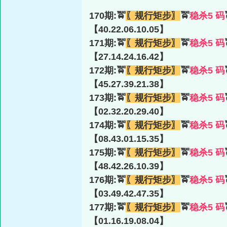
170期:🚖
〖规行矩步〗
🚖
稳杀5 码
【40.22.06.10.05】
171期:🚖
〖规行矩步〗
🚖
稳杀5 码
【27.14.24.16.42】
172期:🚖
〖规行矩步〗
🚖
稳杀5 码
【45.27.39.21.38】
173期:🚖
〖规行矩步〗
🚖
稳杀5 码
【02.32.20.29.40】
174期:🚖
〖规行矩步〗
🚖
稳杀5 码
【08.43.01.15.35】
175期:🚖
〖规行矩步〗
🚖
稳杀5 码
【48.42.26.10.39】
176期:🚖
〖规行矩步〗
🚖
稳杀5 码
【03.49.42.47.35】
177期:🚖
〖规行矩步〗
🚖
稳杀5 码
【01.16.19.08.04】