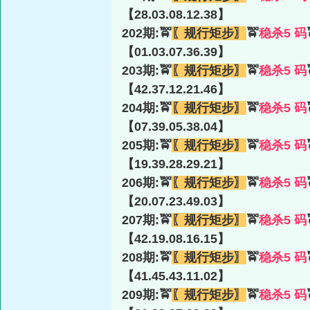
【28.03.08.12.38】
202期:🚖
〖规行矩步〗
🚖
稳杀5 码
【01.03.07.36.39】
203期:🚖
〖规行矩步〗
🚖
稳杀5 码
【42.37.12.21.46】
204期:🚖
〖规行矩步〗
🚖
稳杀5 码
【07.39.05.38.04】
205期:🚖
〖规行矩步〗
🚖
稳杀5 码
【19.39.28.29.21】
206期:🚖
〖规行矩步〗
🚖
稳杀5 码
【20.07.23.49.03】
207期:🚖
〖规行矩步〗
🚖
稳杀5 码
【42.19.08.16.15】
208期:🚖
〖规行矩步〗
🚖
稳杀5 码
【41.45.43.11.02】
209期:🚖
〖规行矩步〗
🚖
稳杀5 码