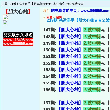
主题 :
219期:鸿运高手【胆大心雄★★⒉波中特】独家免费发表
防失联导航主页：www.866659.co
【
胆大心雄
】
楼主
u
回复
u
编辑
u
219期:鸿运高手【胆大心雄★★⒉
147期:
【胆大心雄】
⒉波中特
🐁【
防失联永久域名
148期:
【胆大心雄】
⒉波中特
🐁【
www.113498.com
149期:
【胆大心雄】
⒉波中特
🐁【
www.866659.com
150期:
【胆大心雄】
⒉波中特
🐁【
151期:
【胆大心雄】
⒉波中特
🐁
152期:
【胆大心雄】
⒉波中特
🐁【
153期:
【胆大心雄】
⒉波中特
🐁【
154期:
【胆大心雄】
⒉波中特
🐁【
155期:
【胆大心雄】
⒉波中特
🐁
156期:
【胆大心雄】
⒉波中特
🐁【
157期:
【胆大心雄】
⒉波中特
🐁【
158期:
【胆大心雄】
⒉波中特
🐁