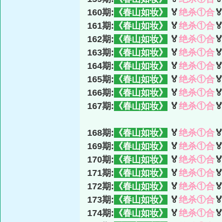
160期:
《春山如妆》
🏅
绝杀①合

161期:
《春山如妆》
🏅
绝杀①合

162期:
《春山如妆》
🏅
绝杀①合

163期:
《春山如妆》
🏅
绝杀①合

164期:
《春山如妆》
🏅
绝杀①合

165期:
《春山如妆》
🏅
绝杀①合

166期:
《春山如妆》
🏅
绝杀①合

167期:
《春山如妆》
🏅
绝杀①合

168期:
《春山如妆》
🏅
绝杀①合

169期:
《春山如妆》
🏅
绝杀①合

170期:
《春山如妆》
🏅
绝杀①合

171期:
《春山如妆》
🏅
绝杀①合

172期:
《春山如妆》
🏅
绝杀①合

173期:
《春山如妆》
🏅
绝杀①合

174期:
《春山如妆》
🏅
绝杀①合
