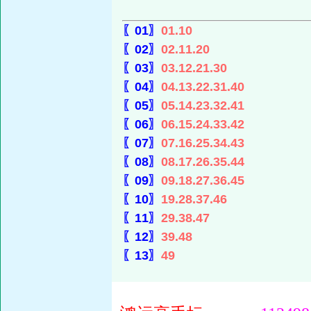
〖01〗
01.10
〖02〗
02.11.20
〖03〗
03.12.21.30
〖04〗
04.13.22.31.40
〖05〗
05.14.23.32.41
〖06〗
06.15.24.33.42
〖07〗
07.16.25.34.43
〖08〗
08.17.26.35.44
〖09〗
09.18.27.36.45
〖10〗
19.28.37.46
〖11〗
29.38.47
〖12〗
39.48
〖13〗
49