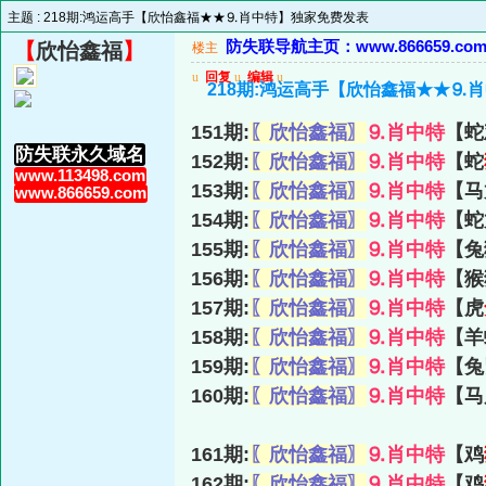
主题 :
218期:鸿运高手【欣怡鑫福★★⒐肖中特】独家免费发表
防失联导航主页：www.866659.co
【
欣怡鑫福
】
楼主
u
回复
u
编辑
u
218期:鸿运高手【欣怡鑫福★★⒐
151期:
〖欣怡鑫福〗
⒐肖中特
【蛇
防失联永久域名
152期:
〖欣怡鑫福〗
⒐肖中特
【蛇
www.113498.com
153期:
〖欣怡鑫福〗
⒐肖中特
【马
www.866659.com
154期:
〖欣怡鑫福〗
⒐肖中特
【蛇
155期:
〖欣怡鑫福〗
⒐肖中特
【兔
156期:
〖欣怡鑫福〗
⒐肖中特
【猴
157期:
〖欣怡鑫福〗
⒐肖中特
【虎
158期:
〖欣怡鑫福〗
⒐肖中特
【羊
159期:
〖欣怡鑫福〗
⒐肖中特
【兔
160期:
〖欣怡鑫福〗
⒐肖中特
【马
161期:
〖欣怡鑫福〗
⒐肖中特
【鸡
162期:
〖欣怡鑫福〗
⒐肖中特
【鸡