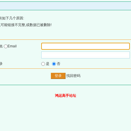
有如下几个原因:
可能链接不完整,或数据已被删除!
户名
Email
录
是
否
找回密码
鸿运高手论坛