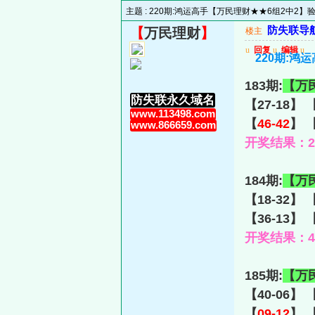
主题 :
220期:鸿运高手【万民理财★★6组2中2
防失联导航主
【
万民理财
】
楼主
u
回复
u
编辑
u
220期:
183期:
【万
防失联永久域名
【27-18】 
www.113498.com
【
46-42
】 【
www.866659.com
开奖结果：23-
184期:
【万
【18-32】 
【36-13】 
开奖结果：44-
185期:
【万
【40-06】 
【
09-12
】 【