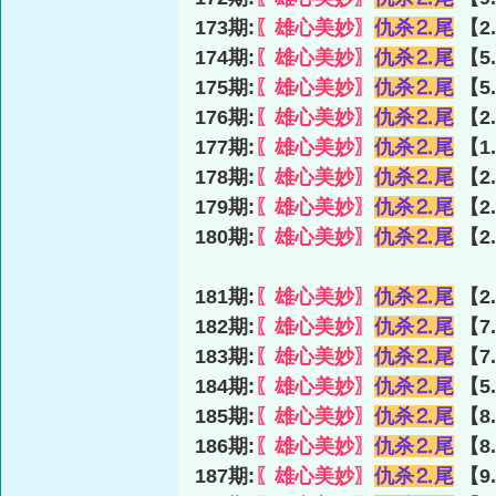
173期:
〖雄心美妙〗
仇杀⒉尾
【2
174期:
〖雄心美妙〗
仇杀⒉尾
【5
175期:
〖雄心美妙〗
仇杀⒉尾
【5
176期:
〖雄心美妙〗
仇杀⒉尾
【2
177期:
〖雄心美妙〗
仇杀⒉尾
【1
178期:
〖雄心美妙〗
仇杀⒉尾
【2
179期:
〖雄心美妙〗
仇杀⒉尾
【2
180期:
〖雄心美妙〗
仇杀⒉尾
【2
181期:
〖雄心美妙〗
仇杀⒉尾
【2
182期:
〖雄心美妙〗
仇杀⒉尾
【7
183期:
〖雄心美妙〗
仇杀⒉尾
【7
184期:
〖雄心美妙〗
仇杀⒉尾
【5
185期:
〖雄心美妙〗
仇杀⒉尾
【8
186期:
〖雄心美妙〗
仇杀⒉尾
【8
187期:
〖雄心美妙〗
仇杀⒉尾
【9