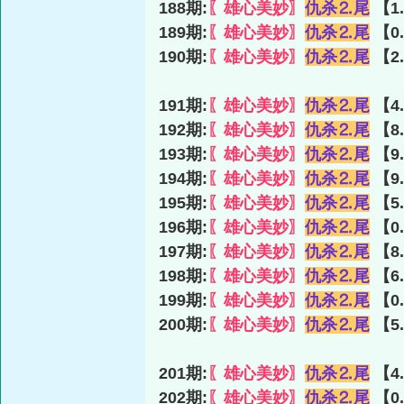
188期:
〖雄心美妙〗
仇杀⒉尾
【1
189期:
〖雄心美妙〗
仇杀⒉尾
【0
190期:
〖雄心美妙〗
仇杀⒉尾
【2
191期:
〖雄心美妙〗
仇杀⒉尾
【4
192期:
〖雄心美妙〗
仇杀⒉尾
【8
193期:
〖雄心美妙〗
仇杀⒉尾
【9
194期:
〖雄心美妙〗
仇杀⒉尾
【9
195期:
〖雄心美妙〗
仇杀⒉尾
【5
196期:
〖雄心美妙〗
仇杀⒉尾
【0
197期:
〖雄心美妙〗
仇杀⒉尾
【8
198期:
〖雄心美妙〗
仇杀⒉尾
【6
199期:
〖雄心美妙〗
仇杀⒉尾
【0
200期:
〖雄心美妙〗
仇杀⒉尾
【5
201期:
〖雄心美妙〗
仇杀⒉尾
【4
202期:
〖雄心美妙〗
仇杀⒉尾
【0