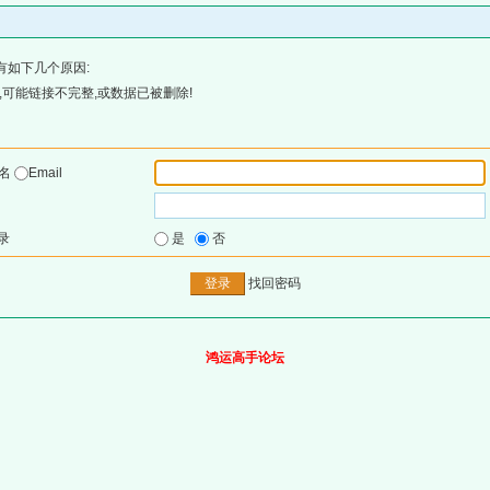
有如下几个原因:
可能链接不完整,或数据已被删除!
户名
Email
录
是
否
找回密码
鸿运高手论坛