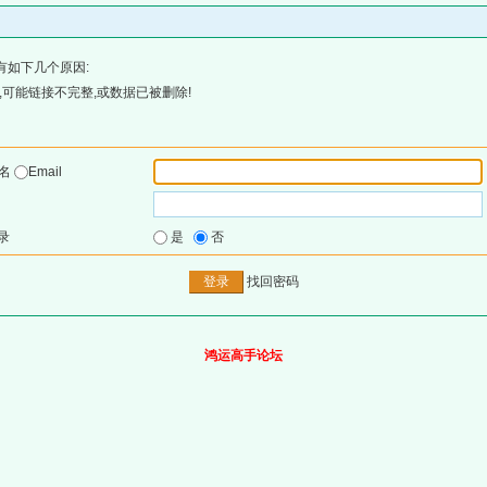
有如下几个原因:
可能链接不完整,或数据已被删除!
户名
Email
录
是
否
找回密码
鸿运高手论坛