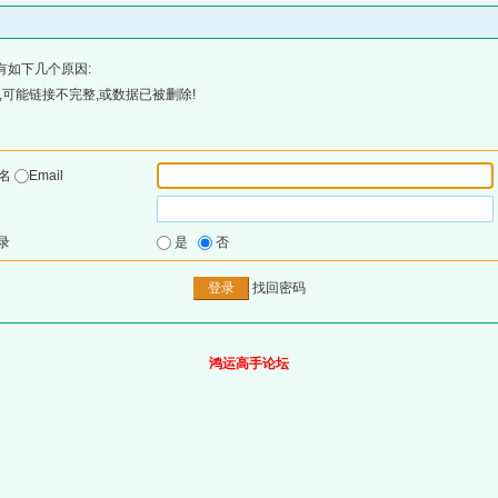
有如下几个原因:
可能链接不完整,或数据已被删除!
户名
Email
录
是
否
找回密码
鸿运高手论坛