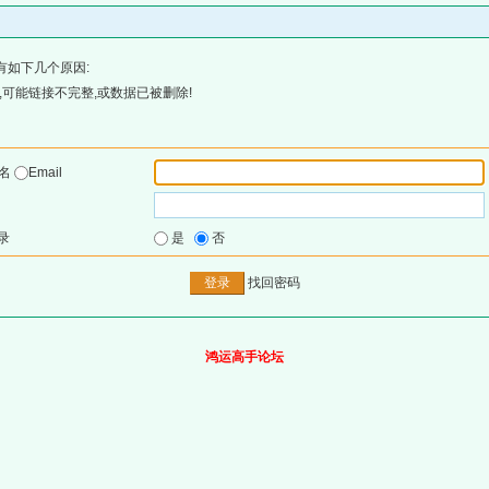
有如下几个原因:
可能链接不完整,或数据已被删除!
户名
Email
录
是
否
找回密码
鸿运高手论坛