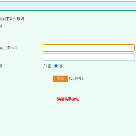
有如下几个原因:
!!
户名
Email
录
是
否
找回密码
鸿运高手论坛