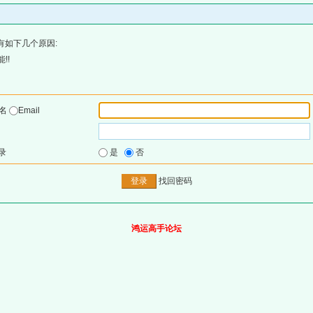
有如下几个原因:
!!
户名
Email
录
是
否
找回密码
鸿运高手论坛