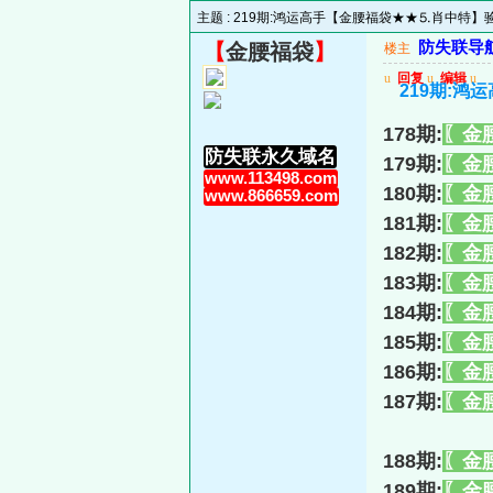
主题 :
219期:鸿运高手【金腰福袋★★⒌肖中特】
防失联导航主
【
金腰福袋
】
楼主
u
回复
u
编辑
u
219期:
178期:
〖金
防失联永久域名
179期:
〖金
www.113498.com
180期:
〖金
www.866659.com
181期:
〖金
182期:
〖金
183期:
〖金
184期:
〖金
185期:
〖金
186期:
〖金
187期:
〖金
188期:
〖金
189期:
〖金