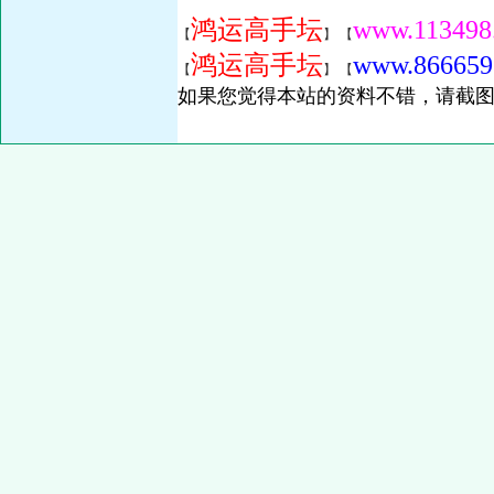
鸿运高手坛
www.113498
【
】 【
鸿运高手坛
www.866659
【
】 【
如果您觉得本站的资料不错，请截图